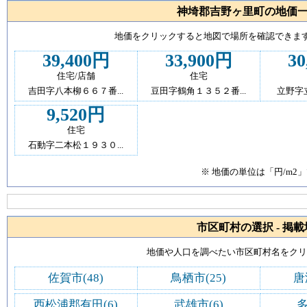
神埼郡吉野ヶ里町の地価一
地価をクリックすると地図で場所を確認できます
39,400円
33,900円
30
住宅/店舗
住宅
吉田字八本柳６６７番...
豆田字鶴角１３５２番...
立野字
9,520円
住宅
石動字二本松１９３０...
※ 地価の単位は「円/m2
市区町村の選択 - 掲
地価や人口を調べたい市区町村名をク
佐賀市(48)
鳥栖市(25)
唐
西松浦郡有田(6)
武雄市(6)
多