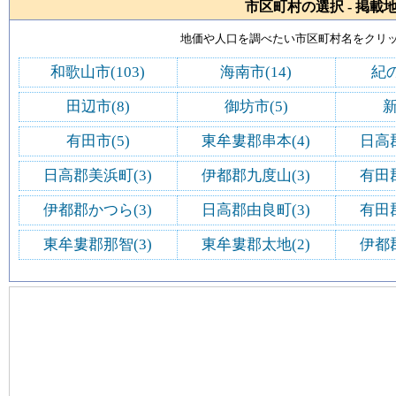
市区町村の選択 - 掲載
地価や人口を調べたい市区町村名をクリ
和歌山市(103)
海南市(14)
紀の
田辺市(8)
御坊市(5)
新
有田市(5)
東牟婁郡串本(4)
日高
日高郡美浜町(3)
伊都郡九度山(3)
有田
伊都郡かつら(3)
日高郡由良町(3)
有田
東牟婁郡那智(3)
東牟婁郡太地(2)
伊都