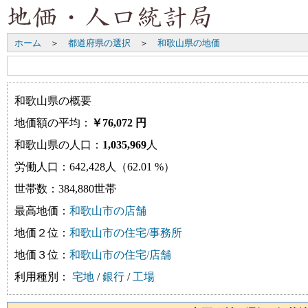
ホーム
＞
都道府県の選択
＞
和歌山県の地価
和歌山県の概要
地価額の平均：
￥76,072 円
和歌山県の人口：
1,035,969
人
労働人口：642,428人（62.01 %）
世帯数：384,880世帯
最高地価：
和歌山市の店舗
地価２位：
和歌山市の住宅/事務所
地価３位：
和歌山市の住宅/店舗
利用種別：
宅地
/
銀行
/
工場