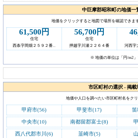
中巨摩郡昭和町の地価一
地価をクリックすると地図で場所を確認できます
61,500円
56,700円
46
住宅
住宅
西条字岡畑２５９２番...
押越字川瀬２２６４番
河西字
※ 地価の単位は「円/m2
市区町村の選択 - 掲
地価や人口を調べたい市区町村名をク
甲府市(56)
甲斐市(17)
笛
中央市(10)
南都留郡富士(8)
甲
西八代郡市川(6)
韮崎市(5)
山